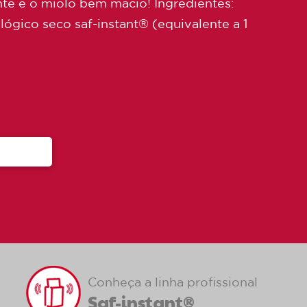
ante e o miolo bem macio! Ingredientes:
lógico seco saf-instant® (equivalente a 1
Conheça a linha profissional
Saf-instant®