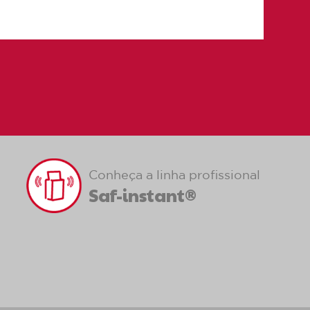
Conheça a linha profissional
Saf-instant®