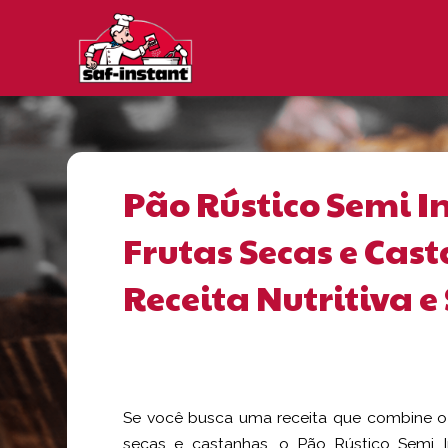
Pão Rústico Semi I
Frutas Secas e Ca
Receita Nutritiva 
Se você busca uma receita que combine o 
secas e castanhas, o Pão Rústico Semi I