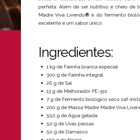
perfeita. Além de ser nutritivo e cheio de
Madre Viva Livendo
®
e do fermento bioló
excelente e um sabor único.
Ingredientes:
1 kg de Farinha branca especial
300 g de Farinha integral
26 g de Sal
13 g de Melhorador PE-322
7 g de Fermento biológico seco saf-ins
200 g de Massa Madre Madre Viva Live
550 g de Água gelada
50 g de Uvas passas
50 g de Damasco
100 g de Nozes