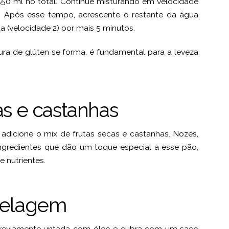
50 ml no total. Continue misturando em velocidade
os. Após esse tempo, acrescente o restante da água
 (velocidade 2) por mais 5 minutos.
ra de glúten se forma, é fundamental para a leveza
tas e castanhas
 adicione o mix de frutas secas e castanhas. Nozes,
ngredientes que dão um toque especial a esse pão,
 nutrientes.
delagem
previamente untada com óleo e cubra com um saco