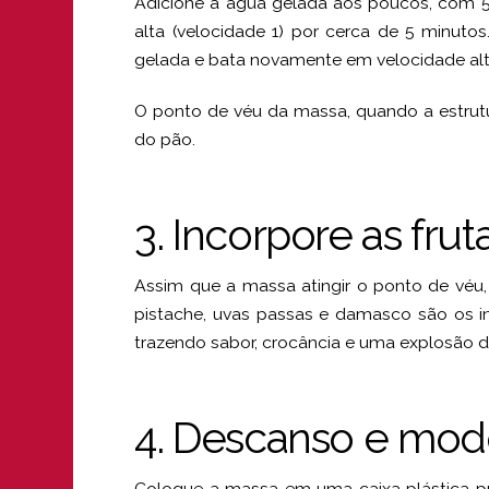
Adicione a água gelada aos poucos, com 5
alta (velocidade 1) por cerca de 5 minut
gelada e bata novamente em velocidade alta
O ponto de véu da massa, quando a estrutu
do pão.
3. Incorpore as fru
Assim que a massa atingir o ponto de véu,
pistache, uvas passas e damasco são os i
trazendo sabor, crocância e uma explosão de
4. Descanso e mo
Coloque a massa em uma caixa plástica 